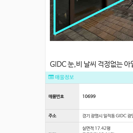
GIDC 눈,비 날씨 걱정없는 
매물정보
매물번호
10699
주소
경기 광명시 일직동 GIDC 광
실면적
17.42평