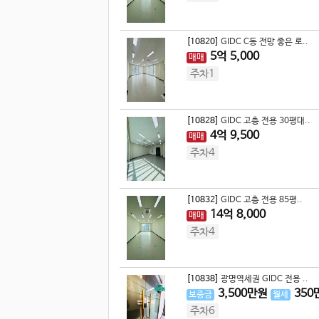
[10820]
GIDC C동 전망 좋은 로..
5
억
5,000
매매
주차1
[10828]
GIDC 고층 전용 30평대..
4
억
9,500
매매
주차4
[10832]
GIDC 고층 전용 85평..
14
억
8,000
매매
주차4
[10838]
광명역세권 GIDC 전용 ..
3,500
만원
350
보증금
월세
주차6