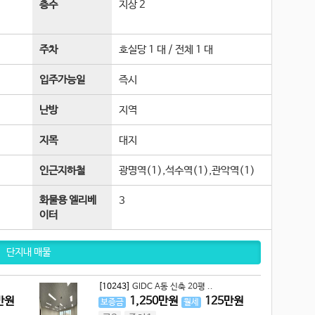
층수
지상 2
주차
호실당 1 대 / 전체 1 대
입주가능일
즉시
난방
지역
지목
대지
인근지하철
광명역(1),석수역(1),관악역(1)
화물용 엘리베
3
이터
단지내 매물
[10243]
GIDC A동 신축 20평 ..
만원
1,250
만원
125
만원
보증금
월세