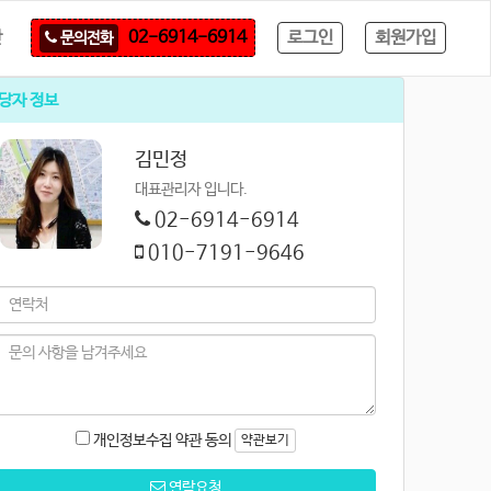
산
로그인
회원가입
02-6914-6914
문의전화
당자 정보
김민정
대표관리자 입니다.
02-6914-6914
010-7191-9646
개인정보수집 약관 동의
약관보기
연락요청