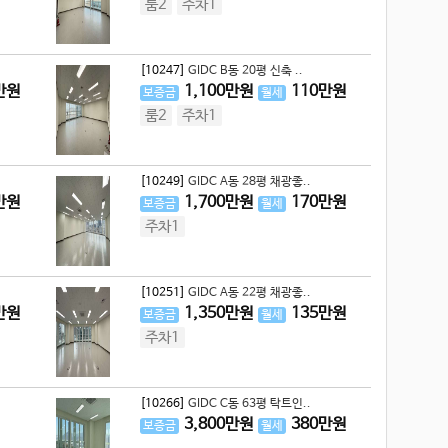
룸2
주차1
[10247]
GIDC B동 20평 신축 ..
만원
1,100
만원
110
만원
보증금
월세
룸2
주차1
[10249]
GIDC A동 28평 채광좋..
만원
1,700
만원
170
만원
보증금
월세
주차1
[10251]
GIDC A동 22평 채광좋..
만원
1,350
만원
135
만원
보증금
월세
주차1
[10266]
GIDC C동 63평 탁트인..
3,800
만원
380
만원
보증금
월세