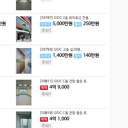
[10767]
GIDC 2층 위치최고 전용..
만원
5,000
만원
250
만원
보증금
월세
주차1
[10793]
GIDC 고층 실28평, ..
1,400
만원
140
만원
보증금
월세
주차1
[10811]
GIDC C동 전망 좋은 로..
4
억
9,000
매매
주차1
[10819]
GIDC C동 전망 좋은 로..
4
억
1,000
매매
주차1