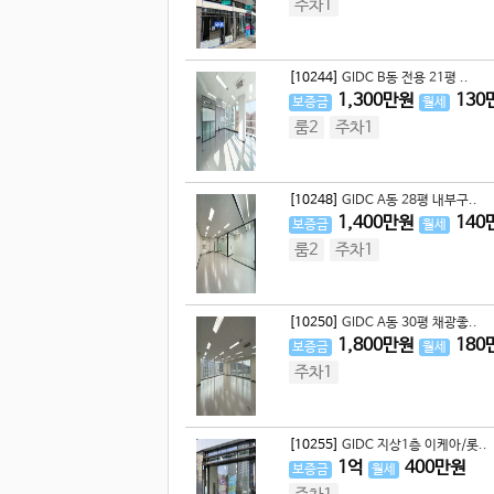
주차1
[10244]
GIDC B동 전용 21평 ..
1,300
만원
130
보증금
월세
룸2
주차1
[10248]
GIDC A동 28평 내부구..
1,400
만원
140
보증금
월세
룸2
주차1
[10250]
GIDC A동 30평 채광좋..
1,800
만원
180
보증금
월세
주차1
[10255]
GIDC 지상1층 이케아/롯..
1
억
400
만원
보증금
월세