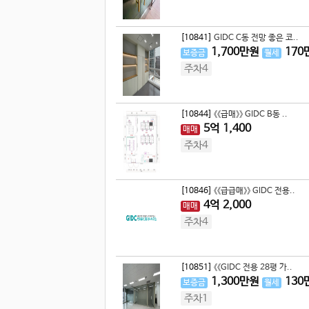
[10841]
GIDC C동 전망 좋은 코..
1,700
만원
170
보증금
월세
주차4
[10844]
《《급매》》 GIDC B동 ..
5
억
1,400
매매
주차4
[10846]
《《급급매》》 GIDC 전용..
4
억
2,000
매매
주차4
[10851]
《《GIDC 전용 28평 가..
1,300
만원
130
보증금
월세
주차1