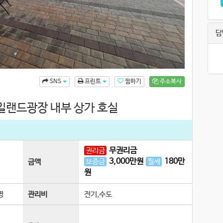
담
찜하기
주소복사
SNS
프린트
아일랜드광장 내부 상가 호실
무권리금
권리금
3,000
만원
180
만
보증금
월세
금액
원
명
관리비
전기,수도