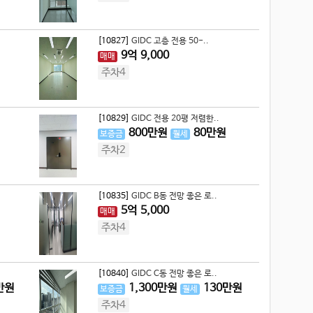
[10827]
GIDC 고층 전용 50-..
9
억
9,000
매매
주차4
[10829]
GIDC 전용 20평 저렴한..
800
만원
80
만원
보증금
월세
주차2
[10835]
GIDC B동 전망 좋은 로..
5
억
5,000
매매
주차4
[10840]
GIDC C동 전망 좋은 로..
만원
1,300
만원
130
만원
보증금
월세
주차4