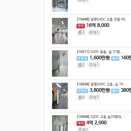
주차1
[10498]
광명GIDC 고층 전용 60..
16
억
8,000
매매
룸3
주차1
[10511]
GIDC 중층, 실 37평,..
1,600
만원
160
보증금
월세
룸2
주차1
[10649]
광명GIDC 고층, 실 70..
3,800
만원
380
보증금
월세
룸4
주차1
[10668]
GIDC 고층 실20평대, ..
4
억
2,000
매매
주차1