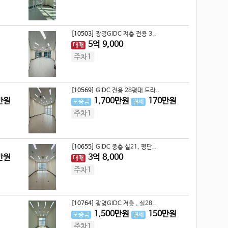
[10503]
광명GIDC 저층 전용 3..
5
억
9,000
매매
주차1
[10569]
GIDC 전용 28평대 드라..
만원
1,700
만원
170
만원
보증금
월세
주차1
[10655]
GIDC 중층 실21, 평단..
만원
3
억
8,000
매매
주차1
[10764]
광명GIDC 저층 , 실28..
1,500
만원
150
만원
보증금
월세
주차1