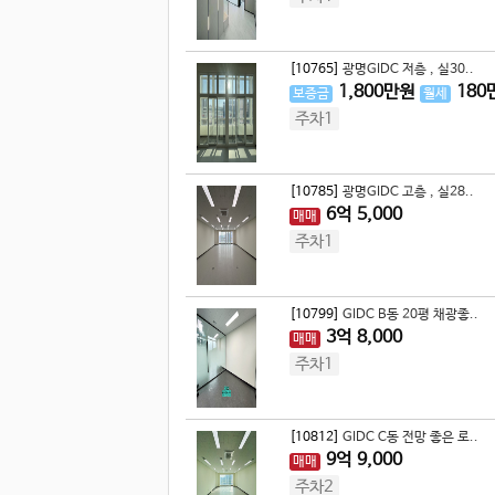
[10765]
광명GIDC 저층 , 실30..
1,800
만원
180
보증금
월세
주차1
[10785]
광명GIDC 고층 , 실28..
6
억
5,000
매매
주차1
[10799]
GIDC B동 20평 채광좋..
3
억
8,000
매매
주차1
[10812]
GIDC C동 전망 좋은 로..
9
억
9,000
매매
주차2