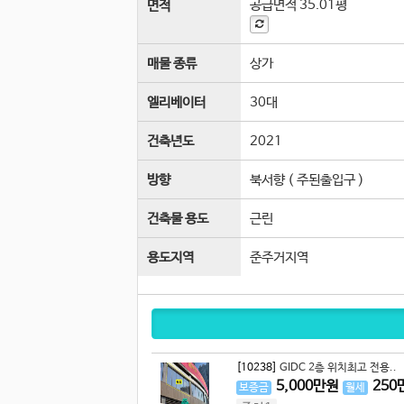
공급면적
35.01평
면적
매물 종류
상가
엘리베이터
30
대
건축년도
2021
방향
북서향 ( 주된출입구 )
건축물 용도
근린
용도지역
준주거지역
[10238]
GIDC 2층 위치최고 전용..
5,000
만원
250
보증금
월세