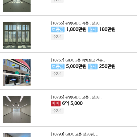
[10765]
광명GIDC 저층 , 실30..
보증금
1,800
만원
월세
180
만원
주차1
[10767]
GIDC 2층 위치최고 전용..
보증금
5,000
만원
월세
250
만원
주차1
[10785]
광명GIDC 고층 , 실28..
매매
6
억
5,000
주차1
[10793]
GIDC 고층 실28평, ..