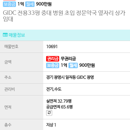
보증금
1
억
월세
900
만원
GIDC 전용33평 중대 병원 초입 정문약국 옆자리 상가
임대
매물정보
매물번호
10691
권리금
무권리금
금액
보증금
1
억
월세
900
만원
주소
경기 광명시 일직동 GIDC 광명
관리비
전기,수도
실면적
32.79평
공급면적
65.6평
면적
층수
지상 1