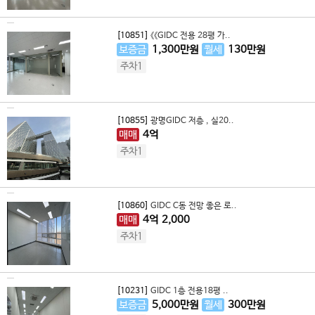
[10851]
《《GIDC 전용 28평 가..
보증금
1,300
만원
월세
130
만원
주차1
[10855]
광명GIDC 저층 , 실20..
매매
4
억
주차1
[10860]
GIDC C동 전망 좋은 로..
매매
4
억
2,000
주차1
[10231]
GIDC 1층 전용18평 ..
보증금
5,000
만원
월세
300
만원