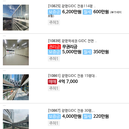
[10825]
광명GIDC 전용114평 ..
보증금
6,200
만원
월세
600
만원
(부가세미
포함)
주차3
[10839]
광명역세권 GIDC 전면 ..
권리금
무권리금
보증금
5,000
만원
월세
350
만원
주차1
[10861]
광명GIDC 전용 15평대..
매매
4
억
7,000
주차1
[10867]
광명GIDC 전용 30평,..
보증금
4,000
만원
월세
220
만원
주차1