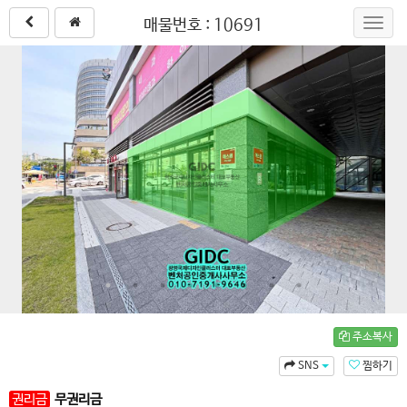
매물번호 : 10691
Toggl
navig
주소복사
SNS
찜하기
권리금
무권리금