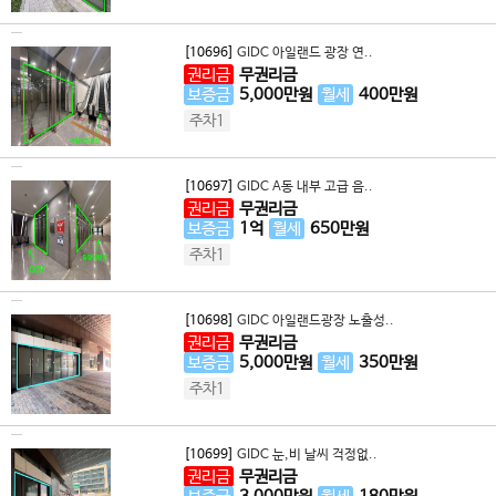
[10696]
GIDC 아일랜드 광장 연..
권리금
무권리금
보증금
5,000
만원
월세
400
만원
주차1
[10697]
GIDC A동 내부 고급 음..
권리금
무권리금
보증금
1
억
월세
650
만원
주차1
[10698]
GIDC 아일랜드광장 노출성..
권리금
무권리금
보증금
5,000
만원
월세
350
만원
주차1
[10699]
GIDC 눈,비 날씨 걱정없..
권리금
무권리금