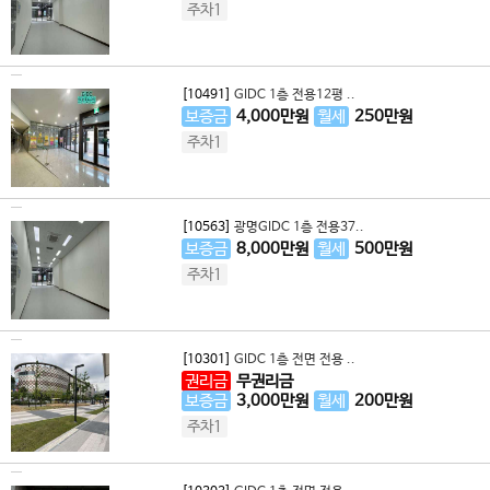
주차1
[10491]
GIDC 1층 전용12평 ..
보증금
4,000
만원
월세
250
만원
주차1
[10563]
광명GIDC 1층 전용37..
보증금
8,000
만원
월세
500
만원
주차1
[10301]
GIDC 1층 전면 전용 ..
권리금
무권리금
보증금
3,000
만원
월세
200
만원
주차1