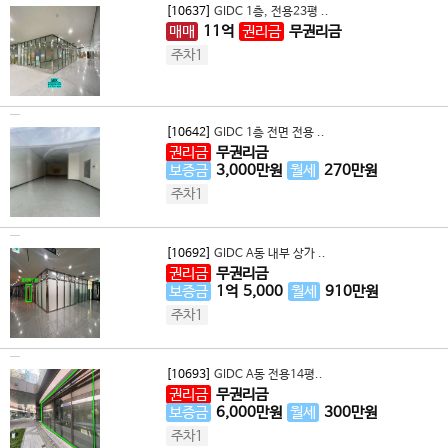
[10637]
GIDC 1층, 전용23평 ..
매매
11
억
권리금
무권리금
주차1
[10642]
GIDC 1층 전면 전용 ..
권리금
무권리금
보증금
3,000
만원
월세
270
만원
주차1
[10692]
GIDC A동 내부 상가 ..
권리금
무권리금
보증금
1
억
5,000
월세
910
만원
주차1
[10693]
GIDC A동 전용14평..
권리금
무권리금
보증금
6,000
만원
월세
300
만원
주차1