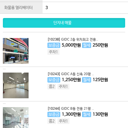
화물용 엘리베이터
3
단지내 매물
[10238]
GIDC 2층 위치최고 전용..
보증금
5,000
만원
월세
250
만원
주차1
[10243]
GIDC A동 신축 20평 ..
보증금
1,250
만원
월세
125
만원
룸2
주차1
[10244]
GIDC B동 전용 21평 ..
보증금
1,300
만원
월세
130
만원
룸2
주차1