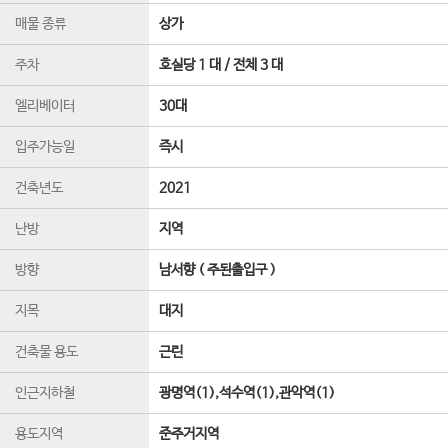
매물 종류
상가
주차
호실당 1 대 / 전체 3 대
엘리베이터
30
대
입주가능일
즉시
건축년도
2021
난방
지역
방향
남서향 ( 주된출입구 )
지목
대지
건축물 용도
근린
인근지하철
광명역(1),석수역(1),관악역(1)
용도지역
준주거지역