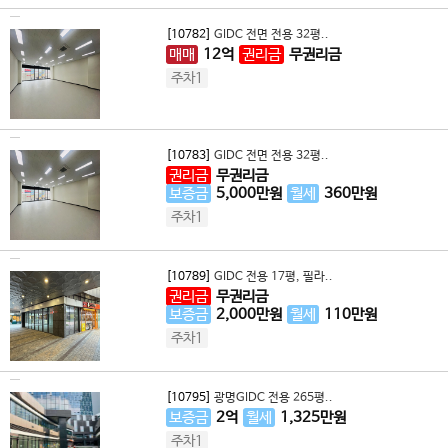
[10782]
GIDC 전면 전용 32평..
매매
12
억
권리금
무권리금
주차1
[10783]
GIDC 전면 전용 32평..
권리금
무권리금
보증금
5,000
만원
월세
360
만원
주차1
[10789]
GIDC 전용 17평, 필라..
권리금
무권리금
보증금
2,000
만원
월세
110
만원
주차1
[10795]
광명GIDC 전용 265평..
보증금
2
억
월세
1,325
만원
주차1