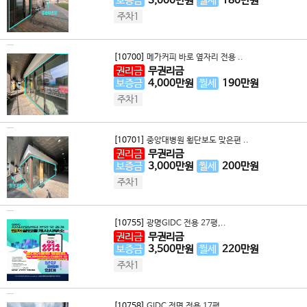
보증금
3,000
만원
월세
180
만원
주차1
[10700]
메가커피 바로 옆자리 전용 ..
권리금
무권리금
보증금
4,000
만원
월세
190
만원
주차1
[10701]
중앙대병원 횡단보도 맞은편 ..
권리금
무권리금
보증금
3,000
만원
월세
200
만원
주차1
[10755]
광명GIDC 전용 27평,..
권리금
무권리금
보증금
3,500
만원
월세
220
만원
주차1
[10758]
GIDC 전면 전용 17평..