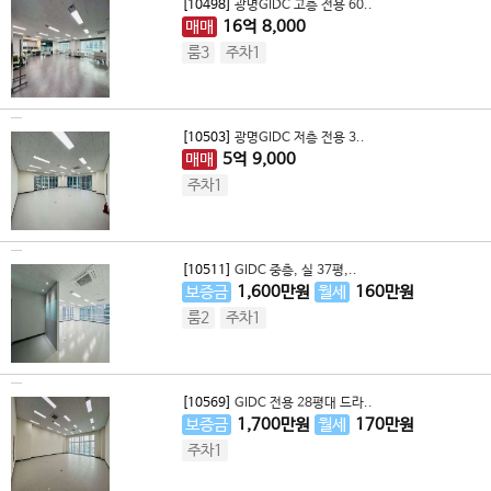
[10498]
광명GIDC 고층 전용 60..
매매
16
억
8,000
룸3
주차1
[10503]
광명GIDC 저층 전용 3..
매매
5
억
9,000
주차1
[10511]
GIDC 중층, 실 37평,..
보증금
1,600
만원
월세
160
만원
룸2
주차1
[10569]
GIDC 전용 28평대 드라..
보증금
1,700
만원
월세
170
만원
주차1