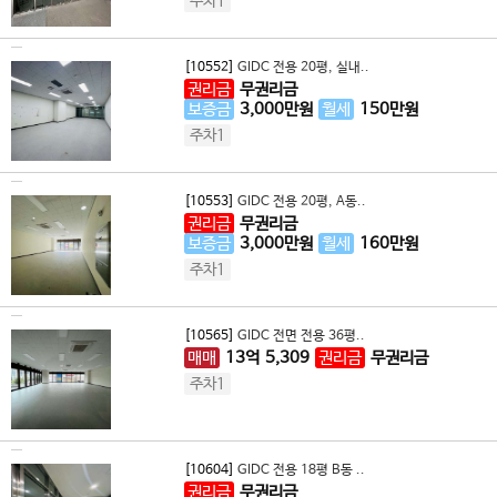
주차1
[10552]
GIDC 전용 20평, 실내..
권리금
무권리금
보증금
3,000
만원
월세
150
만원
주차1
[10553]
GIDC 전용 20평, A동..
권리금
무권리금
보증금
3,000
만원
월세
160
만원
주차1
[10565]
GIDC 전면 전용 36평..
매매
13
억
5,309
권리금
무권리금
주차1
[10604]
GIDC 전용 18평 B동 ..
권리금
무권리금