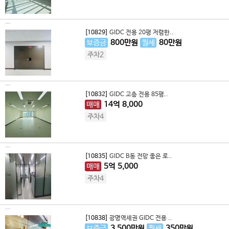
[10829]
GIDC 전용 20평 저렴한..
보증금
800
만원
월세
80
만원
주차2
[10832]
GIDC 고층 전용 85평..
매매
14
억
8,000
주차4
[10835]
GIDC B동 전망 좋은 로..
매매
5
억
5,000
주차4
[10838]
광명역세권 GIDC 전용 ..
보증금
3,500
만원
월세
350
만원