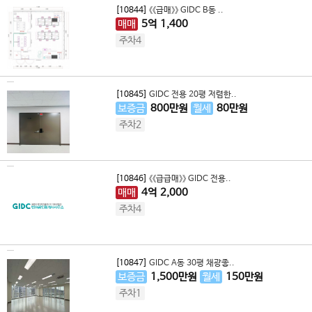
[10844]
《《급매》》 GIDC B동 ..
매매
5
억
1,400
주차4
[10845]
GIDC 전용 20평 저렴한..
보증금
800
만원
월세
80
만원
주차2
[10846]
《《급급매》》 GIDC 전용..
매매
4
억
2,000
주차4
[10847]
GIDC A동 30평 채광좋..
보증금
1,500
만원
월세
150
만원
주차1