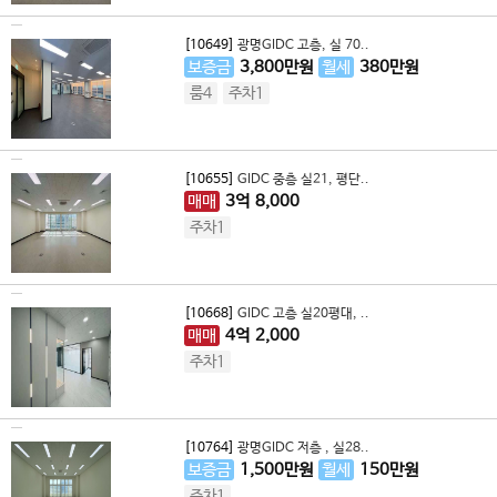
[10649]
광명GIDC 고층, 실 70..
보증금
3,800
만원
월세
380
만원
룸4
주차1
[10655]
GIDC 중층 실21, 평단..
매매
3
억
8,000
주차1
[10668]
GIDC 고층 실20평대, ..
매매
4
억
2,000
주차1
[10764]
광명GIDC 저층 , 실28..
보증금
1,500
만원
월세
150
만원
주차1