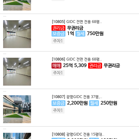
[10805]
GIDC 전면 전용 68평..
권리금
무권리금
보증금
1
억
월세
750
만원
주차1
[10806]
GIDC 전면 전용 68평..
매매
25
억
5,309
권리금
무권리금
주차1
[10807]
광명GIDC 전용 37평,..
보증금
2,200
만원
월세
250
만원
주차1
[10808]
광명GIDC 전용 15평대..