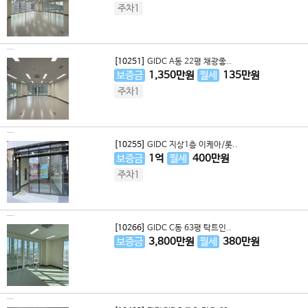
주차1
[10251]
GIDC A동 22평 채광좋..
보증금
1,350
만원
월세
135
만원
주차1
[10255]
GIDC 지상1층 이케아/롯..
보증금
1
억
월세
400
만원
주차1
[10266]
GIDC C동 63평 탁트인..
보증금
3,800
만원
월세
380
만원