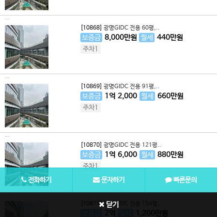
[10868]
광명GIDC 전용 60평,..
보증금
8,000
만원
월세
440
만원
주차1
[10869]
광명GIDC 전용 91평,..
보증금
1
억
2,000
월세
660
만원
주차1
[10870]
광명GIDC 전용 121평..
보증금
1
억
6,000
월세
880
만원
주차1
전화하기
문자하기
빠른문의
[10871]
광명GIDC 전용 154평..
닫기
보증금
2
억
월세
1,200
만원