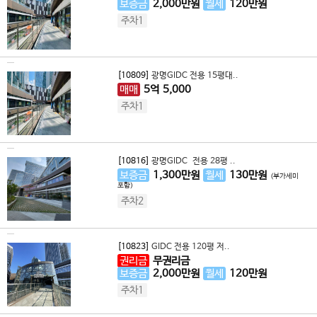
보증금
2,000
만원
월세
120
만원
주차1
[10809]
광명GIDC 전용 15평대..
매매
5
억
5,000
주차1
[10816]
광명GIDC 전용 28평 ..
보증금
1,300
만원
월세
130
만원
(부가세미
포함)
주차2
[10823]
GIDC 전용 120평 저..
권리금
무권리금
보증금
2,000
만원
월세
120
만원
주차1