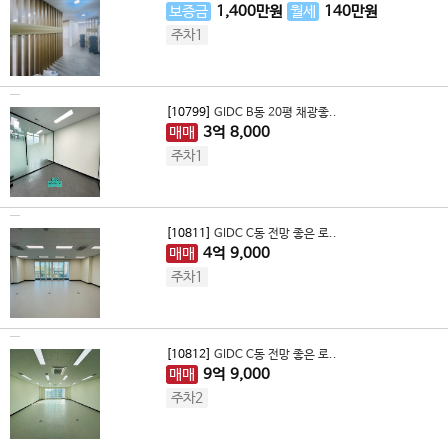
보증금
1,400
만원
월세
140
만원
주차1
[10799]
GIDC B동 20평 채광좋..
매매
3
억
8,000
주차1
[10811]
GIDC C동 전망 좋은 로..
매매
4
억
9,000
주차1
[10812]
GIDC C동 전망 좋은 로..
매매
9
억
9,000
주차2