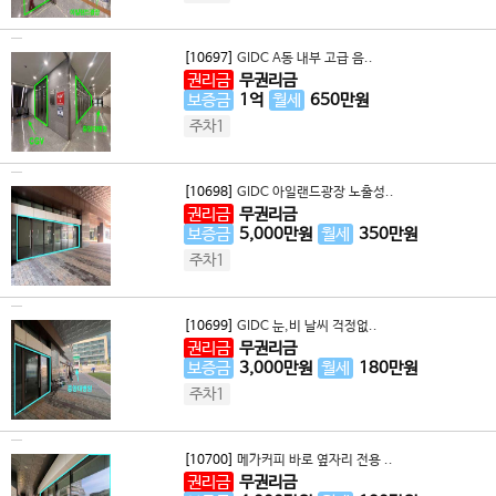
[10697]
GIDC A동 내부 고급 음..
권리금
무권리금
보증금
1
억
월세
650
만원
주차1
[10698]
GIDC 아일랜드광장 노출성..
권리금
무권리금
보증금
5,000
만원
월세
350
만원
주차1
[10699]
GIDC 눈,비 날씨 걱정없..
권리금
무권리금
보증금
3,000
만원
월세
180
만원
주차1
[10700]
메가커피 바로 옆자리 전용 ..
권리금
무권리금