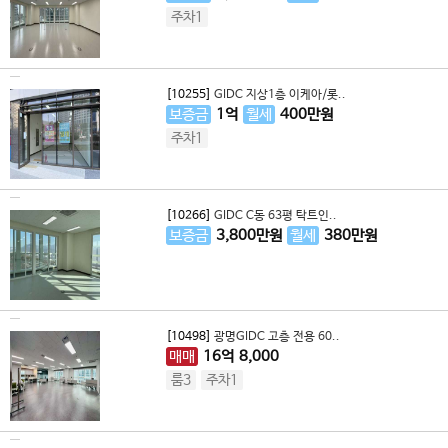
주차1
[10255]
GIDC 지상1층 이케아/롯..
보증금
1
억
월세
400
만원
주차1
[10266]
GIDC C동 63평 탁트인..
보증금
3,800
만원
월세
380
만원
[10498]
광명GIDC 고층 전용 60..
매매
16
억
8,000
룸3
주차1