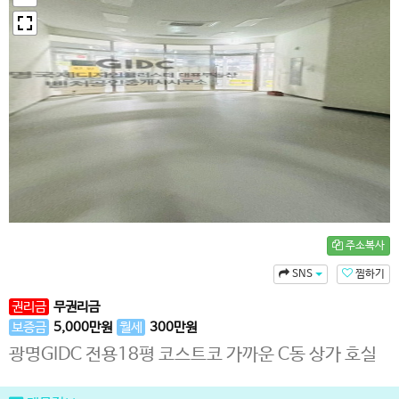
주소복사
SNS
찜하기
권리금
무권리금
보증금
5,000
만원
월세
300
만원
광명GIDC 전용18평 코스트코 가까운 C동 상가 호실