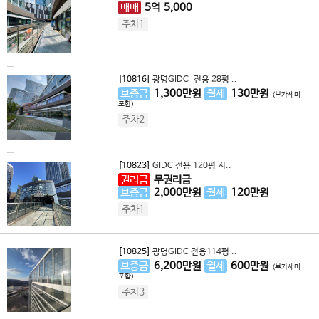
매매
5
억
5,000
주차1
[10816]
광명GIDC 전용 28평 ..
보증금
1,300
만원
월세
130
만원
(부가세미
포함)
주차2
[10823]
GIDC 전용 120평 저..
권리금
무권리금
보증금
2,000
만원
월세
120
만원
주차1
[10825]
광명GIDC 전용114평 ..
보증금
6,200
만원
월세
600
만원
(부가세미
포함)
주차3