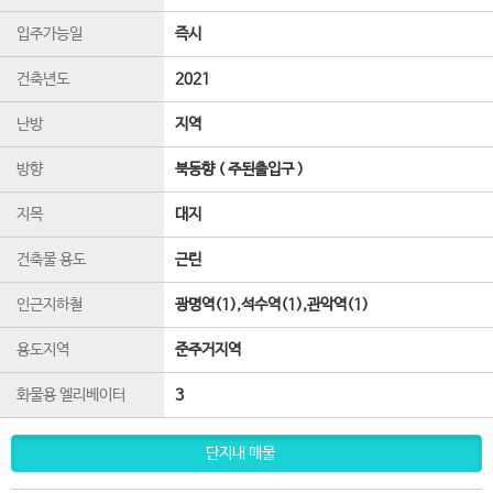
입주가능일
즉시
건축년도
2021
난방
지역
방향
북동향 ( 주된출입구 )
지목
대지
건축물 용도
근린
인근지하철
광명역(1),석수역(1),관악역(1)
용도지역
준주거지역
화물용 엘리베이터
3
단지내 매물