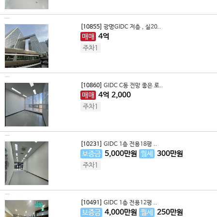
[10855]
광명GIDC 저층 , 실20..
매매
4
억
주차1
[10860]
GIDC C동 전망 좋은 로..
매매
4
억
2,000
주차1
[10231]
GIDC 1층 전용18평 ..
보증금
5,000
만원
월세
300
만원
주차1
[10491]
GIDC 1층 전용12평 ..
보증금
4,000
만원
월세
250
만원