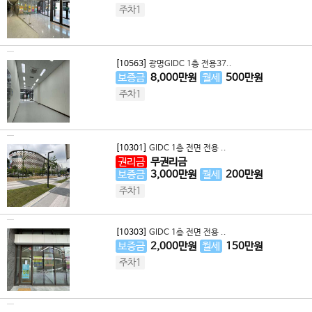
주차1
[10563]
광명GIDC 1층 전용37..
보증금
8,000
만원
월세
500
만원
주차1
[10301]
GIDC 1층 전면 전용 ..
권리금
무권리금
보증금
3,000
만원
월세
200
만원
주차1
[10303]
GIDC 1층 전면 전용 ..
보증금
2,000
만원
월세
150
만원
주차1