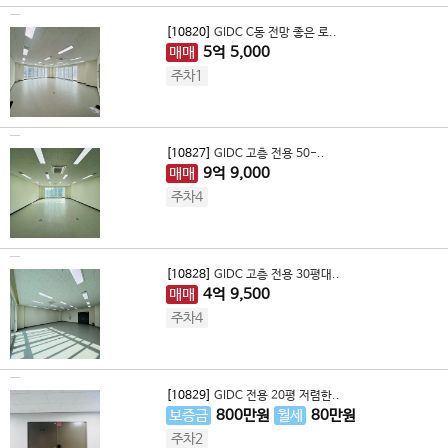
[10820]
GIDC C동 전망 좋은 로..
매매
5
억
5,000
주차1
[10827]
GIDC 고층 전용 50-..
매매
9
억
9,000
주차4
[10828]
GIDC 고층 전용 30평대..
매매
4
억
9,500
주차4
[10829]
GIDC 전용 20평 저렴한..
보증금
800
만원
월세
80
만원
주차2