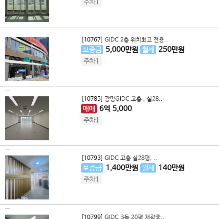
주차1
[10767]
GIDC 2층 위치최고 전용..
보증금
5,000
만원
월세
250
만원
주차1
[10785]
광명GIDC 고층 , 실28..
매매
6
억
5,000
주차1
[10793]
GIDC 고층 실28평, ..
보증금
1,400
만원
월세
140
만원
주차1
[10799]
GIDC B동 20평 채광좋..