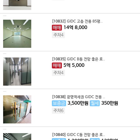
[10832]
GIDC 고층 전용 85평..
매매
14
억
8,000
주차4
[10835]
GIDC B동 전망 좋은 로..
매매
5
억
5,000
주차4
[10838]
광명역세권 GIDC 전용 ..
보증금
3,500
만원
월세
350
만원
주차6
[10840]
GIDC C동 전망 좋은 로..