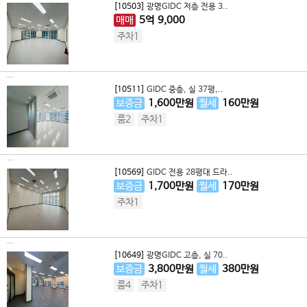
[10503]
광명GIDC 저층 전용 3..
매매
5
억
9,000
주차1
[10511]
GIDC 중층, 실 37평,..
보증금
1,600
만원
월세
160
만원
룸2
주차1
[10569]
GIDC 전용 28평대 드라..
보증금
1,700
만원
월세
170
만원
주차1
[10649]
광명GIDC 고층, 실 70..
보증금
3,800
만원
월세
380
만원
룸4
주차1