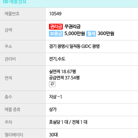
매물정보
매물번호
10549
권리금
무권리금
금액
보증금
5,000
만원
월세
300
만원
주소
경기 광명시 일직동 GIDC 광명
관리비
전기,수도
실면적
18.67평
공급면적
37.54평
면적
층수
지상 -1
매물 종류
상가
주차
호실당 1 대 / 전체 1 대
엘리베이터
30
대