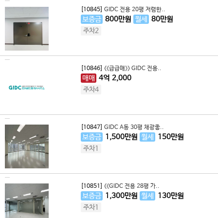
[10845]
GIDC 전용 20평 저렴한..
보증금
800
만원
월세
80
만원
주차2
[10846]
《《급급매》》 GIDC 전용..
매매
4
억
2,000
주차4
[10847]
GIDC A동 30평 채광좋..
보증금
1,500
만원
월세
150
만원
주차1
[10851]
《《GIDC 전용 28평 가..
보증금
1,300
만원
월세
130
만원
주차1