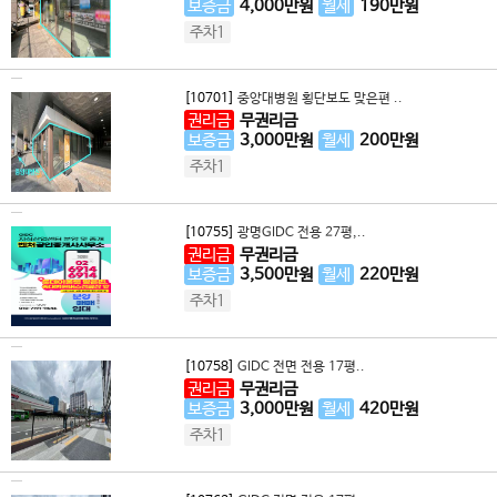
보증금
4,000
만원
월세
190
만원
주차1
[10701]
중앙대병원 횡단보도 맞은편 ..
권리금
무권리금
보증금
3,000
만원
월세
200
만원
주차1
[10755]
광명GIDC 전용 27평,..
권리금
무권리금
보증금
3,500
만원
월세
220
만원
주차1
[10758]
GIDC 전면 전용 17평..
권리금
무권리금
보증금
3,000
만원
월세
420
만원
주차1