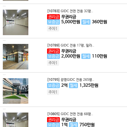
[10783]
GIDC 전면 전용 32평..
권리금
무권리금
보증금
5,000
만원
월세
360
만원
주차1
[10789]
GIDC 전용 17평, 필라..
권리금
무권리금
보증금
2,000
만원
월세
110
만원
주차1
[10795]
광명GIDC 전용 265평..
보증금
2
억
월세
1,325
만원
주차1
[10805]
GIDC 전면 전용 68평..
권리금
무권리금
보증금
1
억
월세
750
만원