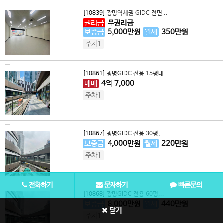
[10839]
광명역세권 GIDC 전면 ..
권리금
무권리금
보증금
5,000
만원
월세
350
만원
주차1
[10861]
광명GIDC 전용 15평대..
매매
4
억
7,000
주차1
[10867]
광명GIDC 전용 30평,..
보증금
4,000
만원
월세
220
만원
주차1
전화하기
문자하기
빠른문의
[10868]
광명GIDC 전용 60평,..
보증금
8,000
만원
월세
440
만원
닫기
주차1