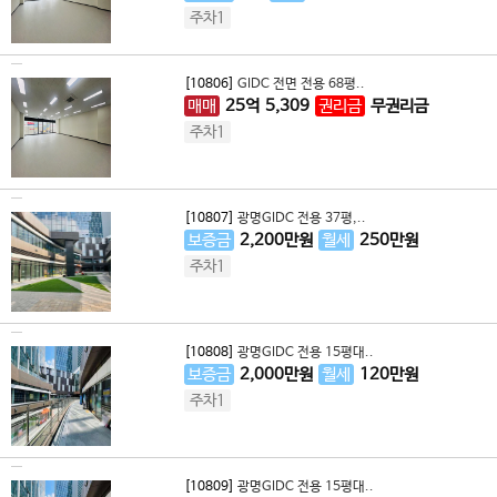
주차1
[10806]
GIDC 전면 전용 68평..
매매
25
억
5,309
권리금
무권리금
주차1
[10807]
광명GIDC 전용 37평,..
보증금
2,200
만원
월세
250
만원
주차1
[10808]
광명GIDC 전용 15평대..
보증금
2,000
만원
월세
120
만원
주차1
[10809]
광명GIDC 전용 15평대..