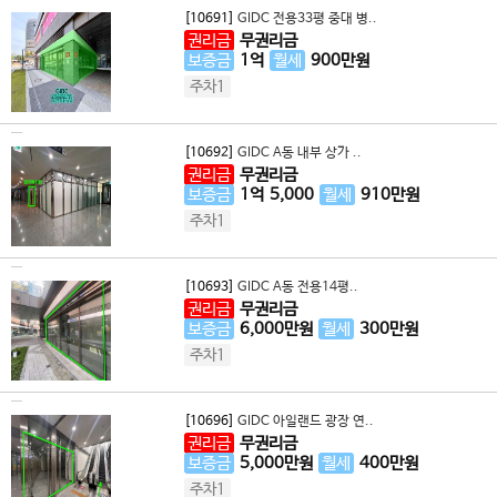
[10691]
GIDC 전용33평 중대 병..
권리금
무권리금
보증금
1
억
월세
900
만원
주차1
[10692]
GIDC A동 내부 상가 ..
권리금
무권리금
보증금
1
억
5,000
월세
910
만원
주차1
[10693]
GIDC A동 전용14평..
권리금
무권리금
보증금
6,000
만원
월세
300
만원
주차1
[10696]
GIDC 아일랜드 광장 연..
권리금
무권리금
보증금
5,000
만원
월세
400
만원
주차1