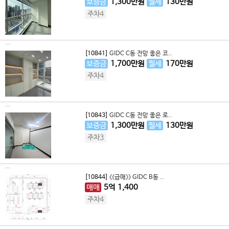
보증금
1,300
만원
월세
130
만원
주차4
[10841]
GIDC C동 전망 좋은 코..
보증금
1,700
만원
월세
170
만원
주차4
[10843]
GIDC C동 전망 좋은 로..
보증금
1,300
만원
월세
130
만원
주차3
[10844]
《《급매》》 GIDC B동 ..
매매
5
억
1,400
주차4