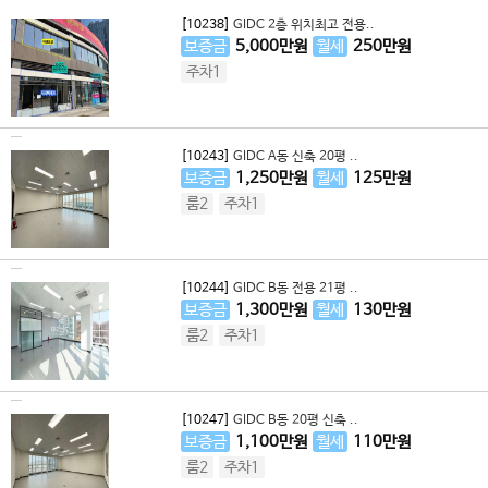
[10238]
GIDC 2층 위치최고 전용..
보증금
5,000
만원
월세
250
만원
주차1
[10243]
GIDC A동 신축 20평 ..
보증금
1,250
만원
월세
125
만원
룸2
주차1
[10244]
GIDC B동 전용 21평 ..
보증금
1,300
만원
월세
130
만원
룸2
주차1
[10247]
GIDC B동 20평 신축 ..
보증금
1,100
만원
월세
110
만원
룸2
주차1