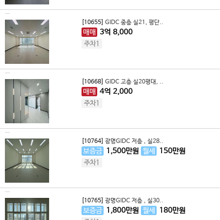
[10655]
GIDC 중층 실21, 평단..
매매
3
억
8,000
주차1
[10668]
GIDC 고층 실20평대, ..
매매
4
억
2,000
주차1
[10764]
광명GIDC 저층 , 실28..
보증금
1,500
만원
월세
150
만원
주차1
[10765]
광명GIDC 저층 , 실30..
보증금
1,800
만원
월세
180
만원