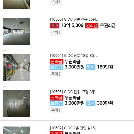
주차1
[10565]
GIDC 전면 전용 36평..
매매
13
억
5,309
권리금
무권리금
주차1
[10604]
GIDC 전용 18평 B동 ..
권리금
무권리금
보증금
3,000
만원
월세
180
만원
주차1
[10605]
GIDC 전용 17평 A동..
권리금
무권리금
보증금
3,000
만원
월세
300
만원
주차1
[10607]
GIDC 2층 전면 실15,..