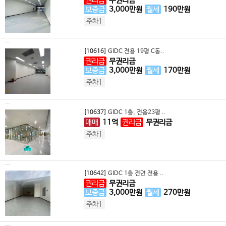
권리금
무권리금
보증금
3,000
만원
월세
190
만원
주차1
[10616]
GIDC 전용 19평 C동..
권리금
무권리금
보증금
3,000
만원
월세
170
만원
주차1
[10637]
GIDC 1층, 전용23평 ..
매매
11
억
권리금
무권리금
주차1
[10642]
GIDC 1층 전면 전용 ..
권리금
무권리금
보증금
3,000
만원
월세
270
만원
주차1