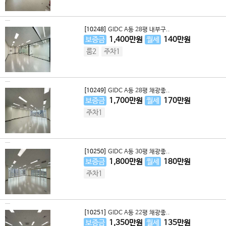
[10248]
GIDC A동 28평 내부구..
보증금
1,400
만원
월세
140
만원
룸2
주차1
[10249]
GIDC A동 28평 채광좋..
보증금
1,700
만원
월세
170
만원
주차1
[10250]
GIDC A동 30평 채광좋..
보증금
1,800
만원
월세
180
만원
주차1
[10251]
GIDC A동 22평 채광좋..
보증금
1,350
만원
월세
135
만원