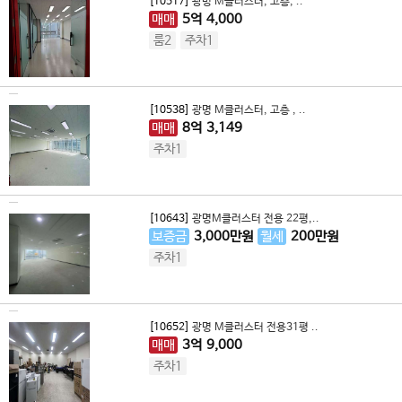
[10517]
광명 M클러스터, 고층, ..
매매
5
억
4,000
룸2
주차1
[10538]
광명 M클러스터, 고층 , ..
매매
8
억
3,149
주차1
[10643]
광명M클러스터 전용 22평,..
보증금
3,000
만원
월세
200
만원
주차1
[10652]
광명 M클러스터 전용31평 ..
매매
3
억
9,000
주차1