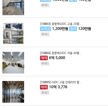
주차1
[10863]
광명역GIDC 고층 20평..
보증금
1,200
만원
월세
120
만원
주차1
[10864]
광명역GIDC 저층 40평..
매매
6
억
5,000
주차1
[10865]
GIDC 고층 인테리어 좋..
매매
10
억
3,776
주차1