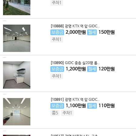
주차1
[10888]
광명 KTX 역 앞 GIDC..
보증금
2,000
만원
월세
150
만원
주차1
[10890]
GIDC 중층 실20평 룸..
보증금
1,200
만원
월세
120
만원
주차1
[10891]
광명 KTX 역 앞 GIDC..
보증금
1,100
만원
월세
110
만원
룸5
주차1