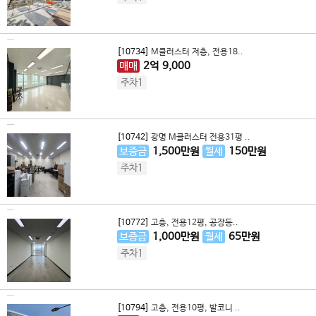
[10734]
M클러스터 저층, 전용18..
매매
2
억
9,000
주차1
[10742]
광명 M클러스터 전용31평 ..
보증금
1,500
만원
월세
150
만원
주차1
[10772]
고층, 전용12평, 공장등..
보증금
1,000
만원
월세
65
만원
주차1
[10794]
고층, 전용10평, 발코니 ..