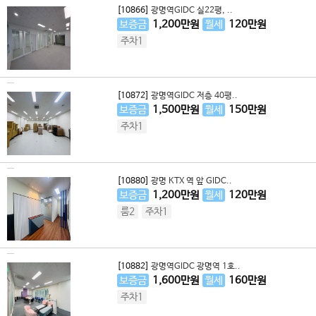
[10866]
광명역GIDC 실22평, ..
보증금
1,200
만원
월세
120
만원
주차1
[10872]
광명역GIDC 저층 40평..
보증금
1,500
만원
월세
150
만원
주차1
[10880]
광명 KTX 역 앞 GIDC..
보증금
1,200
만원
월세
120
만원
룸2
주차1
[10882]
광명역GIDC 광명역 1호..
보증금
1,600
만원
월세
160
만원
주차1