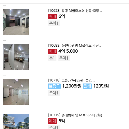
[10653]
광명 M클러스터 전용40평 ..
매매
6
억
주차1
[10683]
<급매 >광명 M클러스터 전..
매매
4
억
5,000
룸1
주차1
[10718]
고층, 전용32평, 룸2, ..
보증금
1,200
만원
월세
120
만원
주차1
[10719]
중대병원 옆 M클러스터 전용..
매매
6
억
주차1