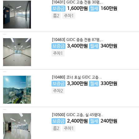
[10431]
GIDC 고층 전용 30평,..
보증금
1,600
만원
월세
160
만원
룸2
주차1
[10463]
GIDC 중층 전용 87평,..
보증금
3,400
만원
월세
340
만원
주차1
[10480]
코너 호실 GIDC 고층 ..
보증금
3,300
만원
월세
330
만원
주차2
[10500]
GIDC 고층, 실 45평대..
보증금
2,400
만원
월세
240
만원
룸2
주차1