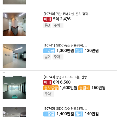
[10740]
귀한 코너호실, 룸3, 감각..
매매
5
억
2,476
룸3
주차1
[10741]
GIDC 중층 전용28평, ..
보증금
1,300
만원
월세
130
만원
룸2
주차1
[10743]
광명역 GIDC 고층, 전망..
매매
6
억
6,560
총보증금
1,600
만원
총월세
160
만원
주차1
[10745]
GIDC 중층 전용28평, ..
보증금
1,400
만원
월세
140
만원