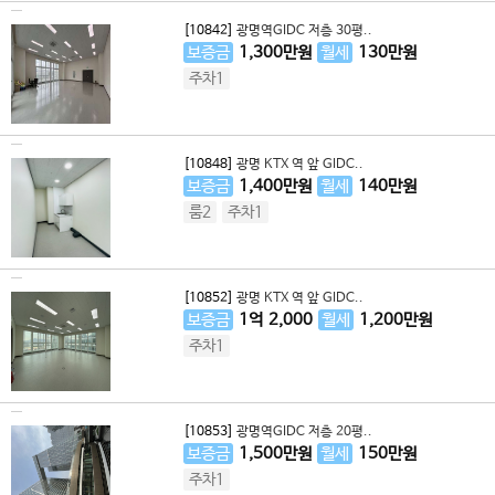
[10842]
광명역GIDC 저층 30평..
보증금
1,300
만원
월세
130
만원
주차1
[10848]
광명 KTX 역 앞 GIDC..
보증금
1,400
만원
월세
140
만원
룸2
주차1
[10852]
광명 KTX 역 앞 GIDC..
보증금
1
억
2,000
월세
1,200
만원
주차1
[10853]
광명역GIDC 저층 20평..
보증금
1,500
만원
월세
150
만원
주차1