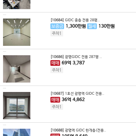
[10684]
GIDC 중층 전용 28평..
보증금
1,300
만원
월세
130
만원
주차1
[10686]
광명GIDC 전용 287평 ..
매매
69
억
3,787
주차1
[10687]
1호선 광명역 GIDC 전용..
매매
36
억
4,862
주차1
[10688]
광명역 GIDC 한개층(전용..