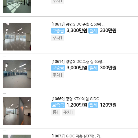
주차1
[10613]
광명GIDC 중층 실60평 ..
보증금
3,300
만원
월세
330
만원
주차1
[10614]
광명GIDC 고층 실 65평..
보증금
3,000
만원
월세
300
만원
주차1
[10669]
광명 KTX 역 앞 GIDC..
보증금
1,200
만원
월세
120
만원
룸1
주차1
[10672]
GIDC 저층 실37평, 가..