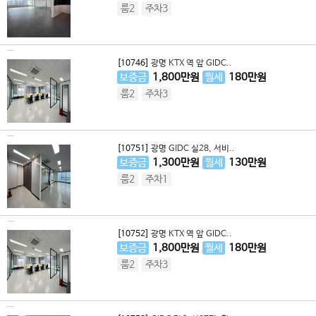
룸2
주차3
[10746]
광명 KTX 역 앞 GIDC..
보증금
1,800
만원
월세
180
만원
룸2
주차3
[10751]
광명 GIDC 실28, 서비..
보증금
1,300
만원
월세
130
만원
룸2
주차1
[10752]
광명 KTX 역 앞 GIDC..
보증금
1,800
만원
월세
180
만원
룸2
주차3