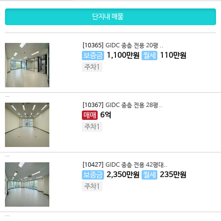
단지내 매물
[10365]
GIDC 중층 전용 20평 ..
보증금
1,100
만원
월세
110
만원
주차1
[10367]
GIDC 중층 전용 28평..
매매
6
억
주차1
[10427]
GIDC 중층 전용 42평대..
보증금
2,350
만원
월세
235
만원
주차1