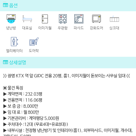
옵션
냉난방
대표실
이미지월
우편함
파사드
강화도어
싱크대
엘리베이터
도어락
상세설명
》》 광명 KTX 역 앞 GIDC 전용 20평, 룸1, 이미지월이 돋보이는 사무실 임대 《《
▣ 물건 특징
▶ 계약면적 : 232.03평
▶ 전용면적 : 116.06평
▶ 보 증 금 : 8,000만
▶ 임 대 료 : 월 800만
▶ 기본관리비 : 계약평당 5,000원
▶ 주차대수 :12대 (무료4대+유료8대))
▶ 내부시설 : 천정형 냉난방기 및 인테리어(룸1), 외부파사드, 이미지월, 개수대,