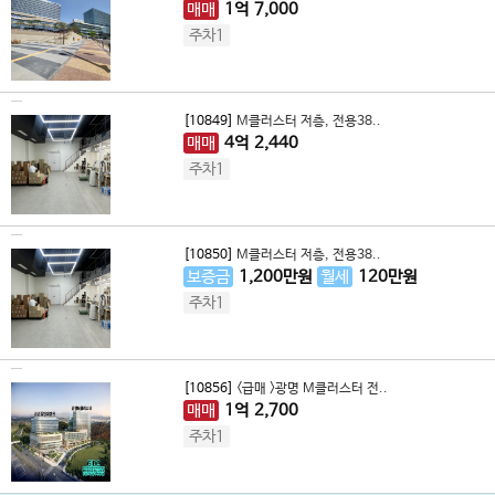
매매
1
억
7,000
주차1
[10849]
M클러스터 저층, 전용38..
매매
4
억
2,440
주차1
[10850]
M클러스터 저층, 전용38..
보증금
1,200
만원
월세
120
만원
주차1
[10856]
<급매 >광명 M클러스터 전..
매매
1
억
2,700
주차1