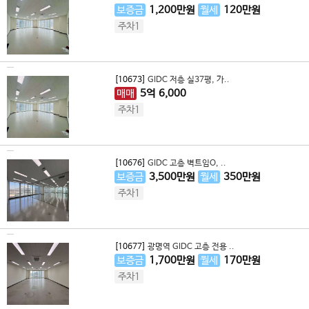
보증금
1,200
만원
월세
120
만원
주차1
[10673]
GIDC 저층 실37평, 가..
매매
5
억
6,000
주차1
[10676]
GIDC 고층 벽트임O, ..
보증금
3,500
만원
월세
350
만원
주차1
[10677]
광명역 GIDC 고층 전용 ..
보증금
1,700
만원
월세
170
만원
주차1