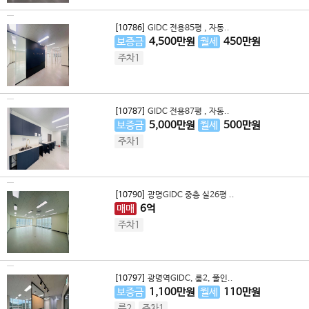
[10786]
GIDC 전용85평 , 자동..
보증금
4,500
만원
월세
450
만원
주차1
[10787]
GIDC 전용87평 , 자동..
보증금
5,000
만원
월세
500
만원
주차1
[10790]
광명GIDC 중층 실26평 ..
매매
6
억
주차1
[10797]
광명역GIDC, 룸2, 풀인..
보증금
1,100
만원
월세
110
만원
룸2
주차1