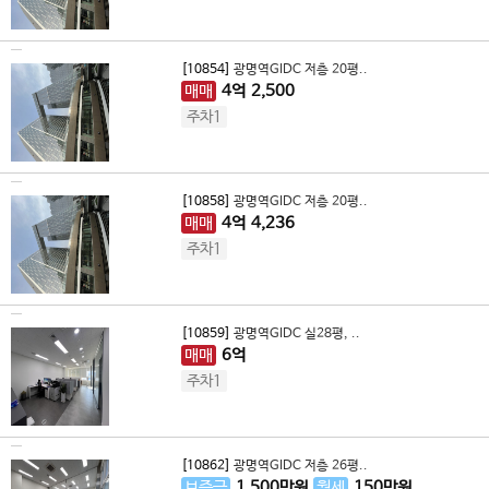
[10854]
광명역GIDC 저층 20평..
매매
4
억
2,500
주차1
[10858]
광명역GIDC 저층 20평..
매매
4
억
4,236
주차1
[10859]
광명역GIDC 실28평, ..
매매
6
억
주차1
[10862]
광명역GIDC 저층 26평..
보증금
1,500
만원
월세
150
만원