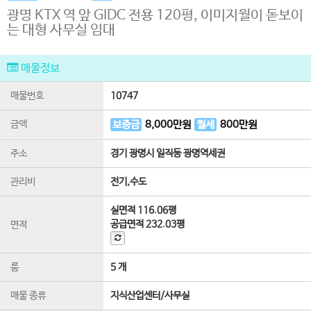
광명 KTX 역 앞 GIDC 전용 120평, 이미지월이 돋보이
는 대형 사무실 임대
매물정보
매물번호
10747
금액
보증금
8,000
만원
월세
800
만원
주소
경기 광명시 일직동 광명역세권
관리비
전기,수도
실면적
116.06평
공급면적
232.03평
면적
룸
5 개
매물 종류
지식산업센터/사무실