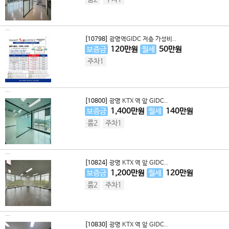
[10798]
광명역GIDC 저층 가성비..
보증금
120
만원
월세
50
만원
주차1
[10800]
광명 KTX 역 앞 GIDC..
보증금
1,400
만원
월세
140
만원
룸2
주차1
[10824]
광명 KTX 역 앞 GIDC..
보증금
1,200
만원
월세
120
만원
룸2
주차1
[10830]
광명 KTX 역 앞 GIDC..