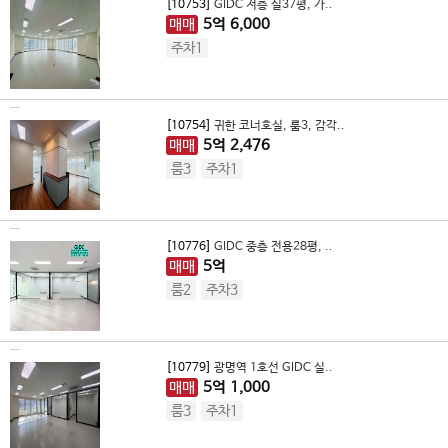
[10753]
GIDC 저층 실37평, 가..
매매
5
억
6,000
주차1
[10754]
귀한 코너호실, 룸3, 감각..
매매
5
억
2,476
룸3
주차1
[10776]
GIDC 중층 전용28평, ..
매매
5
억
룸2
주차3
[10779]
광명역 1호선 GIDC 실..
매매
5
억
1,000
룸3
주차1