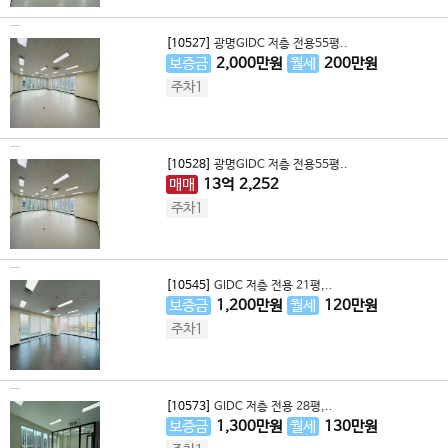
[10527]
광명GIDC 저층 전용55평..
보증금
2,000
만원
월세
200
만원
주차1
[10528]
광명GIDC 저층 전용55평..
매매
13
억
2,252
주차1
[10545]
GIDC 저층 전용 21평,..
보증금
1,200
만원
월세
120
만원
주차1
[10573]
GIDC 저층 전용 28평,..
보증금
1,300
만원
월세
130
만원