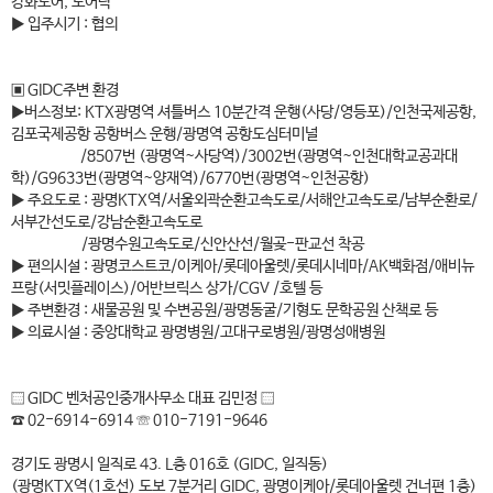
강화도어, 도어락
▶ 입주시기 : 협의
▣ GIDC주변 환경
▶버스정보: KTX광명역 셔틀버스 10분간격 운행(사당/영등포)/인천국제공항,
김포국제공항 공항버스 운행/광명역 공항도심터미널
/8507번 (광명역~사당역)/3002번(광명역~인천대학교공과대
학)/G9633번(광명역~양재역)/6770번(광명역~인천공항)
▶ 주요도로 : 광명KTX역/서울외곽순환고속도로/서해안고속도로/남부순환로/
서부간선도로/강남순환고속도로
/광명수원고속도로/신안산선/월곶-판교선 착공
▶ 편의시설 : 광명코스트코/이케아/롯데아울렛/롯데시네마/AK백화점/애비뉴
프랑(서밋플레이스)/어반브릭스 상가/CGV /호텔 등
▶ 주변환경 : 새물공원 및 수변공원/광명동굴/기형도 문학공원 산책로 등
▶ 의료시설 : 중앙대학교 광명병원/고대구로병원/광명성애병원
▒ GIDC 벤처공인중개사무소 대표 김민정 ▒
☎ 02-6914-6914 ☏ 010-7191-9646
경기도 광명시 일직로 43. L층 016호 (GIDC, 일직동)
(광명KTX역(1호선) 도보 7분거리 GIDC, 광명이케아/롯데아울렛 건너편 1층)