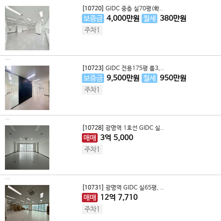
[10720]
GIDC 중층 실70평(확..
보증금
4,000
만원
월세
380
만원
주차1
[10723]
GIDC 전용175평 룸3,..
보증금
9,500
만원
월세
950
만원
주차1
[10728]
광명역 1호선 GIDC 실..
매매
3
억
5,000
주차1
[10731]
광명역 GIDC 실65평, ..
매매
12
억
7,710
주차1