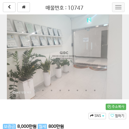
매물번호 : 10747
Toggl
navig
주소복사
SNS
찜하기
보증금
8,000
만원
월세
800
만원