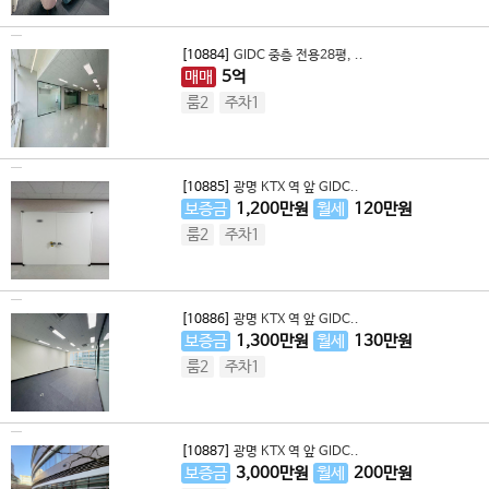
[10884]
GIDC 중층 전용28평, ..
매매
5
억
룸2
주차1
[10885]
광명 KTX 역 앞 GIDC..
보증금
1,200
만원
월세
120
만원
룸2
주차1
[10886]
광명 KTX 역 앞 GIDC..
보증금
1,300
만원
월세
130
만원
룸2
주차1
[10887]
광명 KTX 역 앞 GIDC..
보증금
3,000
만원
월세
200
만원