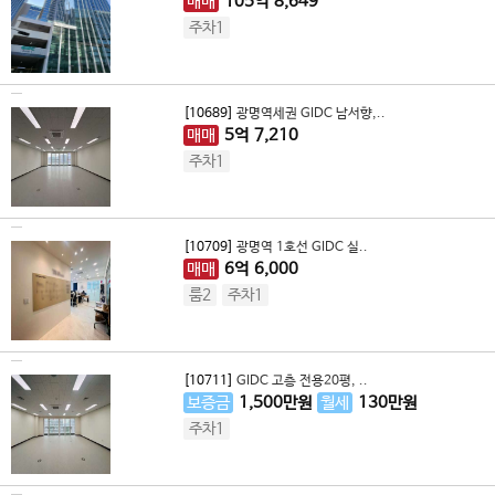
매매
105
억
8,649
주차1
[10689]
광명역세권 GIDC 남서향,..
매매
5
억
7,210
주차1
[10709]
광명역 1호선 GIDC 실..
매매
6
억
6,000
룸2
주차1
[10711]
GIDC 고층 전용20평, ..
보증금
1,500
만원
월세
130
만원
주차1