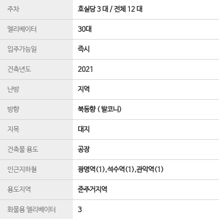
주차
호실당 3 대 / 전체 12 대
엘리베이터
30
대
입주가능일
즉시
건축년도
2021
난방
지역
방향
북동향 ( 발코니)
지목
대지
건축물 용도
공장
인근지하철
광명역(1),석수역(1),관악역(1)
용도지역
준주거지역
화물용 엘리베이터
3