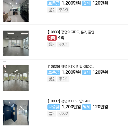
보증금
1,200
만원
월세
120
만원
룸2
주차3
[10833]
광명역GIDC, 룸2, 풀인..
매매
4
억
룸2
주차1
[10836]
광명 KTX 역 앞 GIDC..
보증금
1,200
만원
월세
120
만원
룸2
주차1
[10837]
광명 KTX 역 앞 GIDC..
보증금
1,200
만원
월세
120
만원
룸2
주차2